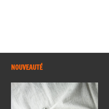
Non classé
Portraits
Presse
recettes
Secrets d'ateliers
NOUVEAUTÉ